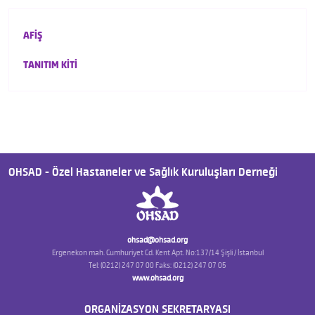
AFİŞ
TANITIM KİTİ
OHSAD - Özel Hastaneler ve Sağlık Kuruluşları Derneği
ohsad@ohsad.org
Ergenekon mah. Cumhuriyet Cd. Kent Apt. No:137/14 Şişli / İstanbul
Tel: (0212) 247 07 00 Faks: (0212) 247 07 05
www.ohsad.org
ORGANİZASYON SEKRETARYASI