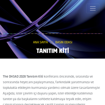
ANA SAYFA
BASIN ODASI
TANITIM KİTİ
The OHSAD 2026 Tanıtım Kiti
konferans öncesinde, sırasında ve
sonrasında heyecanı paylaşmanıza, farkındalık yaratmanıza ve
toplulukla etkileşim kurmanıza yardımcı olmak üzere tasarlanmıştır.
Aşağıda; ister çevrim içi duyuru yapın, ister etkinliğe katılımınızı
tanıtın ya da başkalarını sohbete katılmaya teşvik edin, erişim
çalışmalarınızı destekleyecek çeşitli tanıtım materyallerini