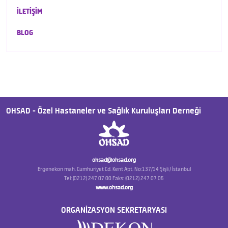
İLETİŞİM
BLOG
OHSAD - Özel Hastaneler ve Sağlık Kuruluşları Derneği
ohsad@ohsad.org
Ergenekon mah. Cumhuriyet Cd. Kent Apt. No:137/14 Şişli / İstanbul
Tel: (0212) 247 07 00 Faks: (0212) 247 07 05
www.ohsad.org
ORGANİZASYON SEKRETARYASI