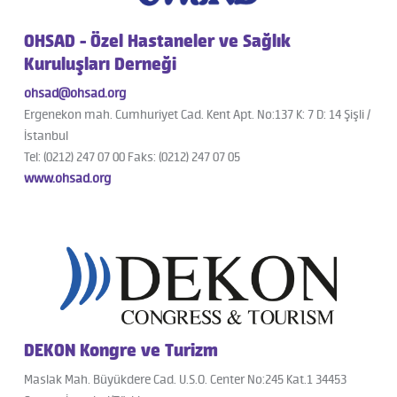
OHSAD - Özel Hastaneler ve Sağlık
Kuruluşları Derneği
ohsad@ohsad.org
Ergenekon mah. Cumhuriyet Cad. Kent Apt. No:137 K: 7 D: 14 Şişli /
İstanbul
Tel: (0212) 247 07 00 Faks: (0212) 247 07 05
www.ohsad.org
DEKON Kongre ve Turizm
Maslak Mah. Büyükdere Cad. U.S.O. Center No:245 Kat.1 34453