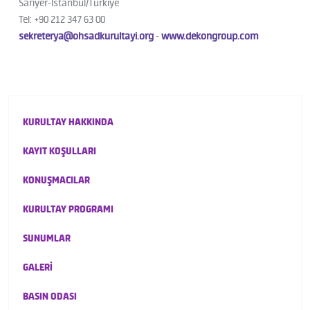
Sarıyer-İstanbul/Türkiye
Tel: +90 212 347 63 00
sekreterya@ohsadkurultayi.org
-
www.dekongroup.com
KURULTAY HAKKINDA
KAYIT KOŞULLARI
KONUŞMACILAR
KURULTAY PROGRAMI
SUNUMLAR
GALERİ
BASIN ODASI