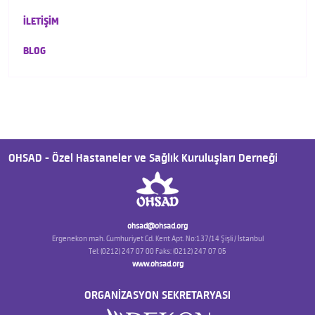
İLETİŞİM
BLOG
OHSAD - Özel Hastaneler ve Sağlık Kuruluşları Derneği
ohsad@ohsad.org
Ergenekon mah. Cumhuriyet Cd. Kent Apt. No:137/14 Şişli / İstanbul
Tel: (0212) 247 07 00 Faks: (0212) 247 07 05
www.ohsad.org
ORGANİZASYON SEKRETARYASI