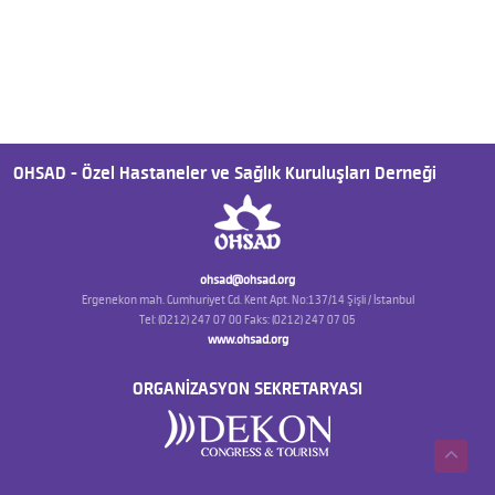
OHSAD - Özel Hastaneler ve Sağlık Kuruluşları Derneği
ohsad@ohsad.org
Ergenekon mah. Cumhuriyet Cd. Kent Apt. No:137/14 Şişli / İstanbul
Tel: (0212) 247 07 00 Faks: (0212) 247 07 05
www.ohsad.org
ORGANİZASYON SEKRETARYASI