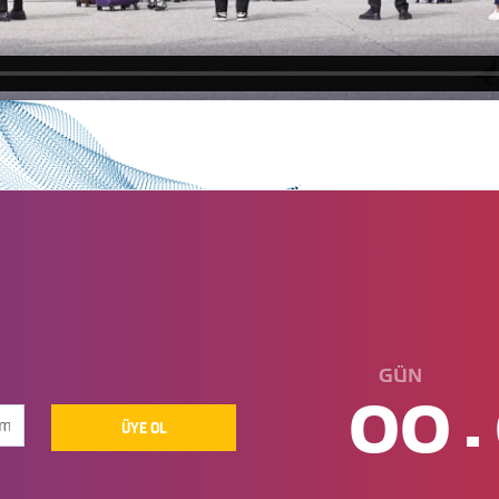
GÜN
.
00
ÜYE OL