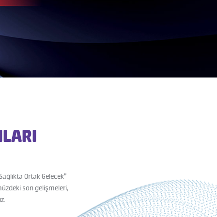
ILARI
"Sağlıkta Ortak Gelecek”
üzdeki son gelişmeleri,
z.