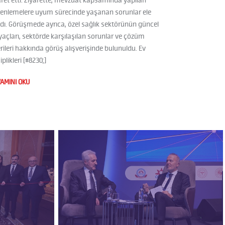
aret etti. Ziyarette, mevzuat kapsamında yapılan
enlemelere uyum sürecinde yaşanan sorunlar ele
ndı. Görüşmede ayrıca, özel sağlık sektörünün güncel
iyaçları, sektörde karşılaşılan sorunlar ve çözüm
rileri hakkında görüş alışverişinde bulunuldu. Ev
plikleri [#8230;]
AMINI OKU