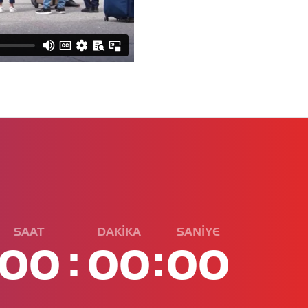
SAAT
DAKİKA
SANİYE
:
:
00
00
00