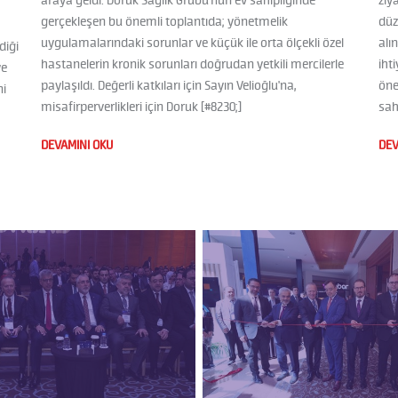
araya geldi. Doruk Sağlık Grubu'nun ev sahipliğinde
ziy
gerçekleşen bu önemli toplantıda; yönetmelik
düz
uygulamalarındaki sorunlar ve küçük ile orta ölçekli özel
alı
diği
hastanelerin kronik sorunları doğrudan yetkili mercilerle
iht
ye
paylaşıldı. Değerli katkıları için Sayın Velioğlu'na,
öne
ni
misafirperverlikleri için Doruk [#8230;]
sahi
DEVAMINI OKU
DEV