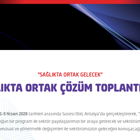
"SAĞLIKTA ORTAK GELECEK"
IKTA ORTAK ÇÖZÜM TOPLANT
1-5 Nisan 2026
tarihleri arasında Susesi Otel, Antalya’da gerçekleştirerek, 
ğun bir program ile sektör paydaşlarımızı bir araya getirecek ve sektörüm
evzuat ve yönetmelik değişimleri ile sektörümüzün geleceğini konuşacağı