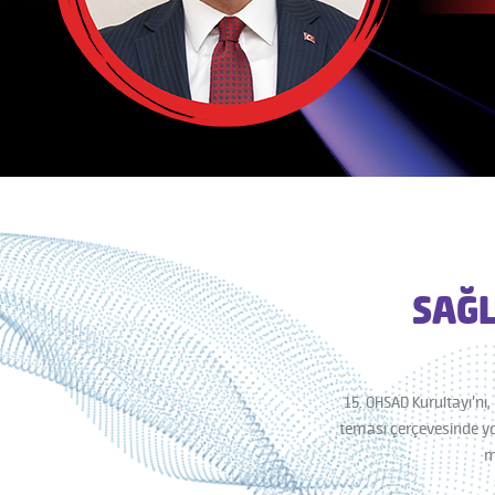
SAĞL
15. OHSAD Kurultayı’nı,
teması çerçevesinde yo
m